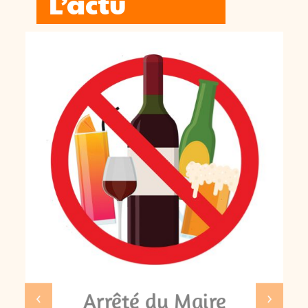
L’actu
‹
›
Arrêté du Maire