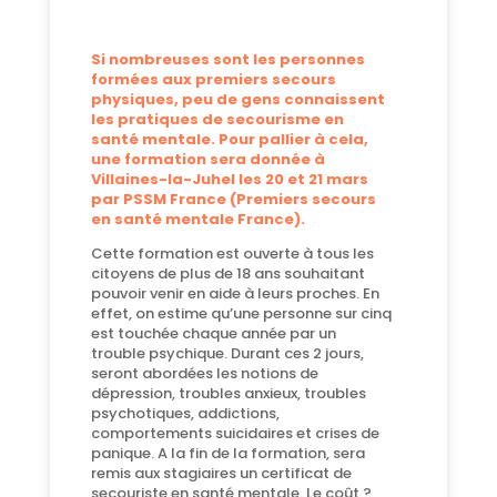
Si nombreuses sont les personnes
formées aux premiers secours
physiques, peu de gens connaissent
les pratiques de secourisme en
santé mentale. Pour pallier à cela,
une formation sera donnée à
Villaines-la-Juhel les 20 et 21 mars
par PSSM France (Premiers secours
en santé mentale France).
Cette formation est ouverte à tous les
citoyens de plus de 18 ans souhaitant
pouvoir venir en aide à leurs proches. En
effet, on estime qu’une personne sur cinq
est touchée chaque année par un
trouble psychique. Durant ces 2 jours,
seront abordées les notions de
dépression, troubles anxieux, troubles
psychotiques, addictions,
comportements suicidaires et crises de
panique. A la fin de la formation, sera
remis aux stagiaires un certificat de
secouriste en santé mentale. Le coût ?